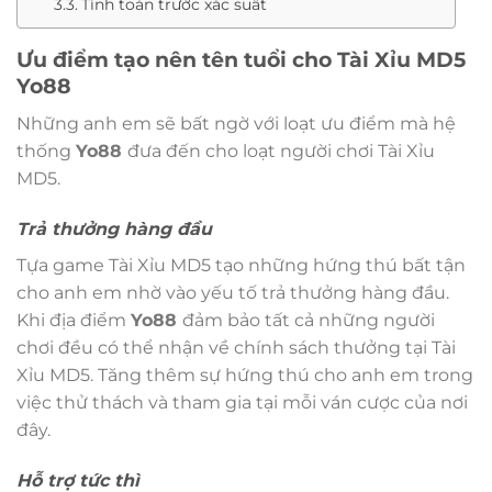
Tính toán trước xác suất
Ưu điểm tạo nên tên tuổi cho Tài Xỉu MD5
Yo88
Những anh em sẽ bất ngờ với loạt ưu điểm mà hệ
thống
Yo88
đưa đến cho loạt người chơi Tài Xỉu
MD5.
Trả thưởng hàng đầu
Tựa game Tài Xỉu MD5 tạo những hứng thú bất tận
cho anh em nhờ vào yếu tố trả thưởng hàng đầu.
Khi địa điểm
Yo88
đảm bảo tất cả những người
chơi đều có thể nhận về chính sách thưởng tại Tài
Xỉu MD5. Tăng thêm sự hứng thú cho anh em trong
việc thử thách và tham gia tại mỗi ván cược của nơi
đây.
Hỗ trợ tức thì