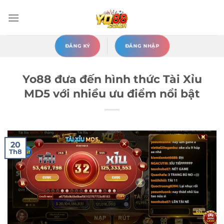
Chuyển
đến
nội
dung
ĐĂNG KÝ
ĐĂNG NHẬP
Yo88 đưa đến hình thức Tài Xỉu
MD5 với nhiều ưu điểm nổi bật
20
Th8