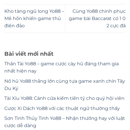
Kho tàng ngũ long Yo88 –
Cùng Yo88 chinh phục
Mê hồn khiến game thủ
game bài Baccarat có 1 0
điên đảo
2 cực đã
Bài viết mới nhất
Thần Tài Yo88 – game cược cày hũ đáng tham gia
nhất hiện nay
Nổ hũ Yo88 thắng lớn cùng tựa game xanh chín Tây
Du Ký
Tài Xỉu Yo88: Cánh cửa kiếm tiền tỷ cho quý hội viên
Cược Xì Dách Yo88 với các thuật ngữ thường thấy
Sơn Tinh Thủy Tinh Yo88 – Nhận thưởng hay với luật
cược dễ dàng