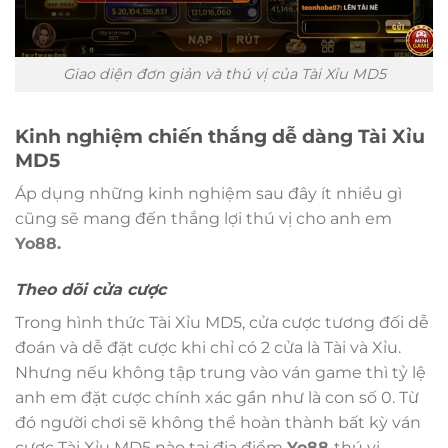
Giao diện đơn giản và thú vị của Tài Xỉu MD5
Kinh nghiệm chiến thắng dễ dàng Tài Xỉu
MD5
Áp dụng những kinh nghiệm sau đây ít nhiều gì
cũng sẽ mang đến thắng lợi thú vị cho anh em
Yo88.
Theo dõi cửa cược
Trong hình thức Tài Xỉu MD5, cửa cược tương đối dễ
đoán và dễ đặt cược khi chỉ có 2 cửa là Tài và Xỉu.
Nhưng nếu không tập trung vào ván game thì tỷ lệ
anh em đặt cược chính xác gần như là con số 0. Từ
đó người chơi sẽ không thể hoàn thành bất kỳ ván
cược Tài Xỉu MD5 nào tại địa điểm
Yo88
thú vị.