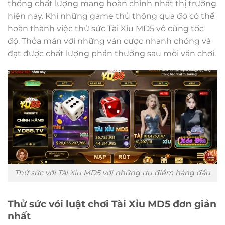
thống chất lượng mạng hoàn chỉnh nhất thị trường
hiện nay. Khi những game thủ thông qua đó có thể
hoàn thành việc thử sức Tài Xỉu MD5 vô cùng tốc
độ. Thỏa mãn với những ván cược nhanh chóng và
đạt được chất lượng phần thưởng sau mỗi ván chơi.
Thử sức với Tài Xỉu MD5 với những ưu điểm hàng đầu
Thử sức vói luật chơi Tài Xỉu MD5 đơn giản
nhất