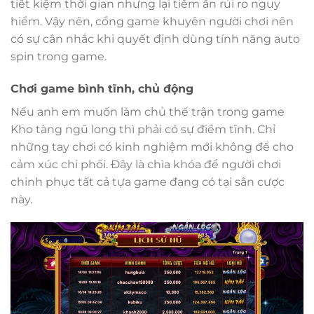
tiết kiệm thời gian nhưng lại tiềm ẩn rủi ro nguy
hiểm. Vậy nên, cổng game khuyên người chơi nên
có sự cân nhắc khi quyết định dùng tính năng auto
spin trong game.
Chơi game bình tĩnh, chủ động
Nếu anh em muốn làm chủ thế trận trong game
Kho tàng ngũ long thì phải có sự điềm tĩnh. Chỉ
những tay chơi có kinh nghiệm mới không để cho
cảm xúc chi phối. Đây là chìa khóa để người chơi
chinh phục tất cả tựa game đang có tại sân cược
này.