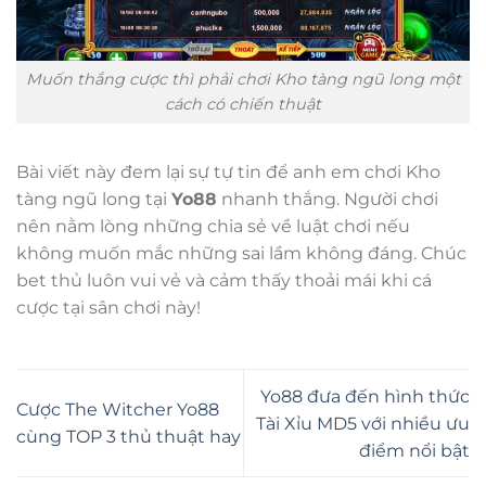
Muốn thắng cược thì phải chơi Kho tàng ngũ long một
cách có chiến thuật
Bài viết này đem lại sự tự tin để anh em chơi Kho
tàng ngũ long tại
Yo88
nhanh thắng. Người chơi
nên nằm lòng những chia sẻ về luật chơi nếu
không muốn mắc những sai lầm không đáng. Chúc
bet thủ luôn vui vẻ và cảm thấy thoải mái khi cá
cược tại sân chơi này!
Yo88 đưa đến hình thức
Cược The Witcher Yo88
Tài Xỉu MD5 với nhiều ưu
cùng TOP 3 thủ thuật hay
điểm nổi bật