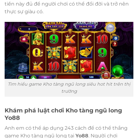
tiền này đủ để người chơi có thể đổi đời và trở nên
thực sự giàu có.
Tìm hiểu game Kho tàng ngũ long siêu hot hit trên thị
trường
Khám phá luật chơi Kho tàng ngũ long
Yo88
Anh em có thể áp dụng 243 cách để có thể thắng
game Kho tàng ngũ long tại
Yo88
. Người chơi