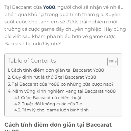
Tại Baccarat của
Yo88
, người chơi sẽ nhận về nhiều
phần quà khủng trong quá trình tham gia. Xuyên
suốt cuộc chơi, anh em sẽ được trải nghiệm môi
trường cá cược game đầy chuyên nghiệp. Hãy cùng
bài viết sau khám phá nhiều hơn về game cược
Baccarat tại nơi đây nhé!
Table of Contents
Cách tính điểm đơn giản tại Baccarat Yo88
Quy định rút lá thứ 3 tại Baccarat Yo88
Tại Baccarat của Yo88 có những cửa cược nào?
Nắm vững kinh nghiệm vàng tại Baccarat Yo88
Cược Baccarat có chiến thuật
Tuyệt đối không cược cửa Tie
Tâm lý chơi game luôn bình tĩnh
Cách tính điểm đơn giản tại Baccarat